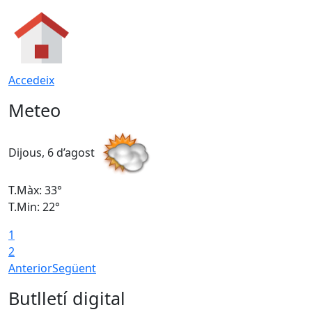
Accedeix
Meteo
Dijous, 6 d’agost
D
T.Màx: 33°
T
T.Min: 22°
T
1
2
Anterior
Següent
Butlletí digital