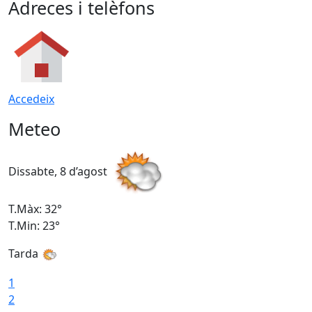
Adreces i telèfons
Accedeix
Meteo
Dissabte, 8 d’agost
D
T.Màx: 32°
T
T.Min: 23°
T
Tarda
T
1
2