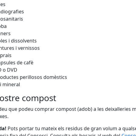
les
diografies
tosanitaris
oba
òners
les i dissolvents
ntures i vernissos
prais
psules de cafè
D o DVD
oductes perillosos domèstics
i mineral
nostre compost
eu que podeu comprar compost (adob) a les deixalleries mò
ixes.
da!
Pots portar tu mateix els residus de gran volum a quals
leria fixa del Consorci. Consulta els horaris al web del
Consor