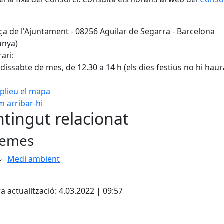
ça de l'Ajuntament - 08256 Aguilar de Segarra - Barcelona
unya)
ari:
 dissabte de mes, de 12.30 a 14 h (els dies festius no hi haur
)
plieu el mapa
 arribar-hi
Leaflet
| ©
OpenStreetMap
con
tingut relacionat
emes
Medi ambient
cebook
X
a actualització: 4.03.2022 | 09:57