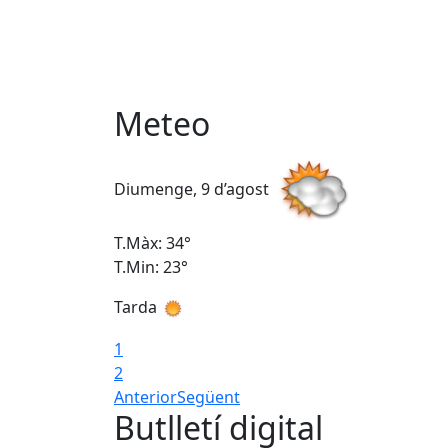
Meteo
Diumenge, 9 d’agost
T.Màx: 34°
T.Min: 23°
Tarda
1
2
Anterior
Següent
Butlletí digital