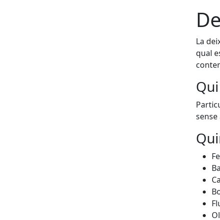
De
La dei
qual e
conten
Qui 
Partic
sense 
Qui
Fe
Ba
Ca
B
Fl
Ol