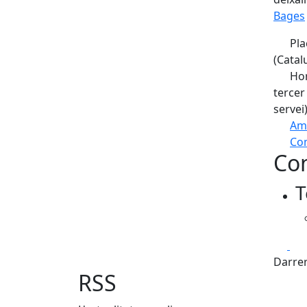
Bages
Pla
(Catal
Hor
tercer
servei
Am
Com
Con
+
T
−
Fa
Darrer
RSS