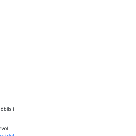
bils i
evol
ci del