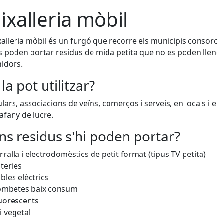
ixalleria mòbil
xalleria mòbil és un furgó que recorre els municipis consorc
s poden portar residus de mida petita que no es poden llen
idors.
la pot utilitzar?
ulars, associacions de veïns, comerços i serveis, en locals i e
afany de lucre.
ns residus s'hi poden portar?
rralla i electrodomèstics de petit format (tipus TV petita)
teries
bles elèctrics
ombetes baix consum
uorescents
i vegetal