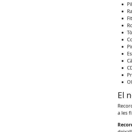
Pi
Ra
Fi
R
T
Co
Pi
Es
Cà
C
Pr
Ol
El 
Record
a les f
Recor
deixal