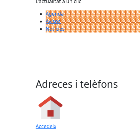
L'actualitat a un clic
Agenda
Avisos
Notícies
Adreces i telèfons
Accedeix