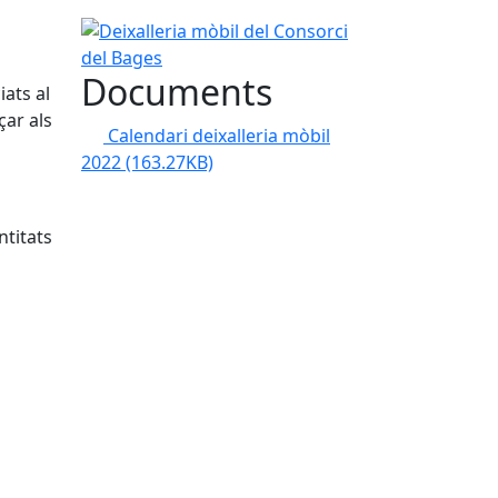
Deixalleria mòbil del Consorci del Bages
Documents
iats al
çar als
Calendari deixalleria mòbil
2022
(163.27KB)
ntitats