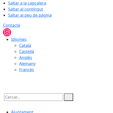
Saltar a la capçalera
Saltar al contingut
Saltar al peu de pàgina
Contacte
Idiomes
Català
Castellà
Anglès
Alemany
Francès
09.08.2026 | 15:13
Cercar:
Ajuntament