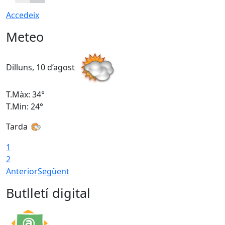
Accedeix
Meteo
Dilluns, 10 d’agost
D
T.Màx: 34°
T
T.Min: 24°
T
Tarda
1
2
Anterior
Següent
Butlletí digital