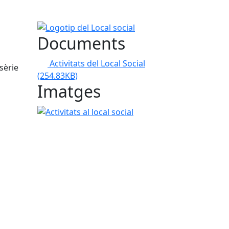
Logotip del Local social
Documents
Activitats del Local Social
sèrie
(254.83KB)
Imatges
Activitats al local social
tributors