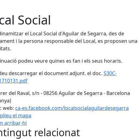
cal Social
dinamitzar el Local Social d'Aguilar de Segarra, des de
tament i la persona responsable del Local, es proposen una 
itats.
inuació podeu veure quines es fan i els seus horaris.
eu descarregar el document adjunt. el doc.
S30C-
1710131.pdf
rer del Raval, s/n - 08256 Aguilar de Segarra - Barcelona
unya)
c web:
ca-es.facebook.com/localsocialaguilardesegarra
plieu el mapa
 arribar-hi
Leaflet
| ©
OpenStreetMap
con
tingut relacionat