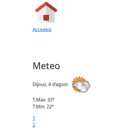
Accedeix
Meteo
Dijous, 6 d’agost
T.Màx: 33°
T.Min: 22°
1
2