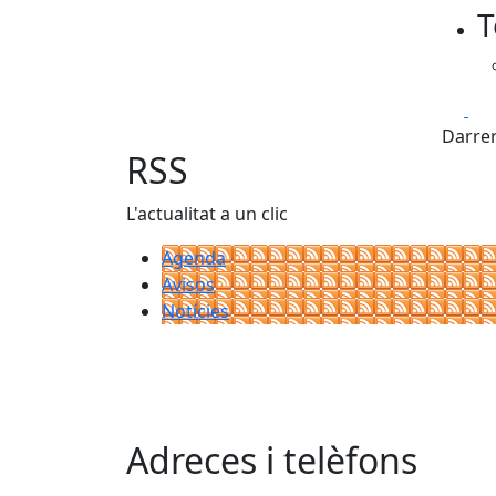
T
−
Fa
Darrer
RSS
L'actualitat a un clic
Agenda
Avisos
Notícies
Adreces i telèfons