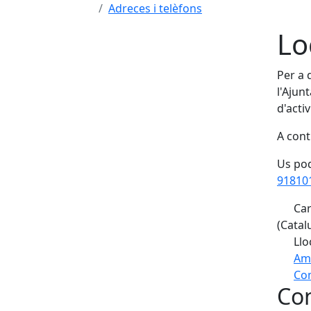
Adreces i telèfons
Lo
Per a 
l'Ajun
d'activ
A cont
Us pod
91810
Car
(Catal
Llo
Am
Com
Con
+