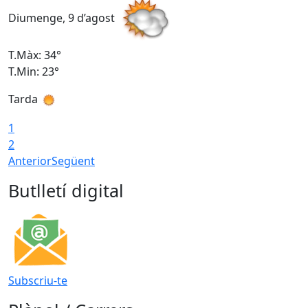
Diumenge, 9 d’agost
D
T.Màx: 34°
T
T.Min: 23°
T
Tarda
T
1
2
Anterior
Següent
Butlletí digital
Subscriu-te