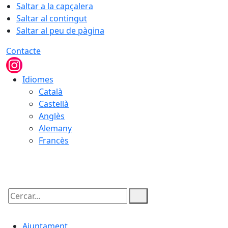
Saltar a la capçalera
Saltar al contingut
Saltar al peu de pàgina
Contacte
Idiomes
Català
Castellà
Anglès
Alemany
Francès
08.08.2026 | 23:11
Cercar:
Ajuntament