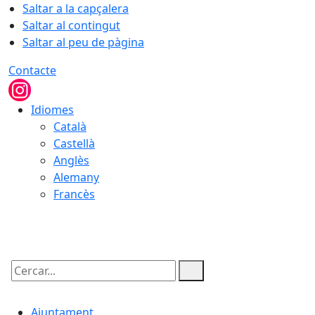
Saltar a la capçalera
Saltar al contingut
Saltar al peu de pàgina
Contacte
Idiomes
Català
Castellà
Anglès
Alemany
Francès
08.08.2026 | 19:02
Cercar:
Ajuntament