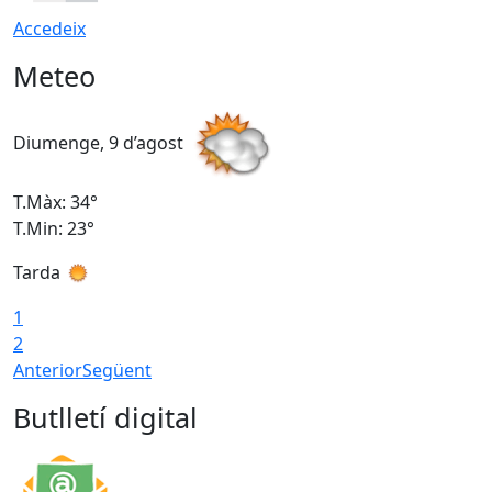
Accedeix
Meteo
Diumenge, 9 d’agost
D
T.Màx: 34°
T
T.Min: 23°
T
Tarda
T
1
2
Anterior
Següent
Butlletí digital