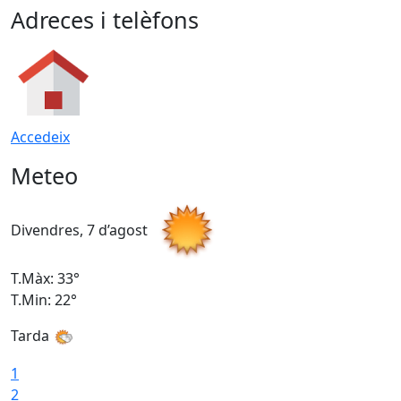
Adreces i telèfons
Accedeix
Meteo
Divendres, 7 d’agost
D
T.Màx: 33°
T
T.Min: 22°
T
Tarda
T
1
2