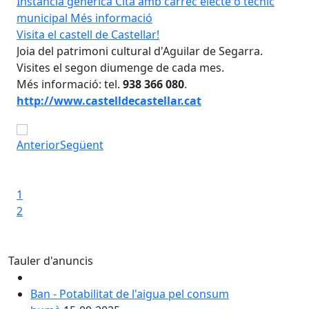
Instància genèrica
Cita amb càrrec electe o tècnic
municipal
Més informació
 a
Visita el castell de Castellar!
Inf
Joia del patrimoni cultural d'Aguilar de Segarra.
Agu
Visites el segon diumenge de cada mes.
Inf
Més informació: tel.
938 366 080
.
amb
http://www.castelldecastellar.cat
Visita el castell de Castellar!
Anterior
Següent
Iniciar presentació
 a Aguilar
Inf
Aturar presentació
1
2
Tauler d'anuncis
Ban - Potabilitat de l'aigua pel consum