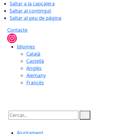
Saltar a la capçalera
Saltar al contingut
Saltar al peu de pàgina
Contacte
Idiomes
Català
Castellà
Anglès
Alemany
Francès
09.08.2026 | 14:23
Cercar:
Ajuntament