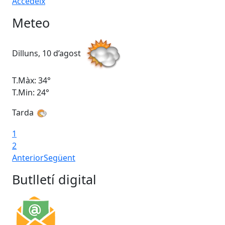
Accedeix
Meteo
Dilluns, 10 d’agost
Dim
T.Màx: 34°
T.M
T.Min: 24°
T.M
Tarda
1
2
Anterior
Següent
Butlletí digital