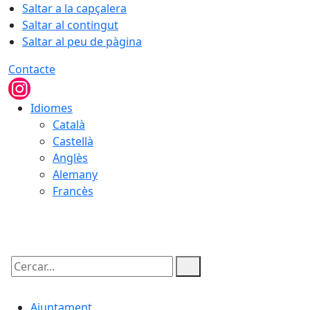
Saltar a la capçalera
Saltar al contingut
Saltar al peu de pàgina
Contacte
Idiomes
Català
Castellà
Anglès
Alemany
Francès
07.08.2026 | 12:15
Cercar:
Ajuntament