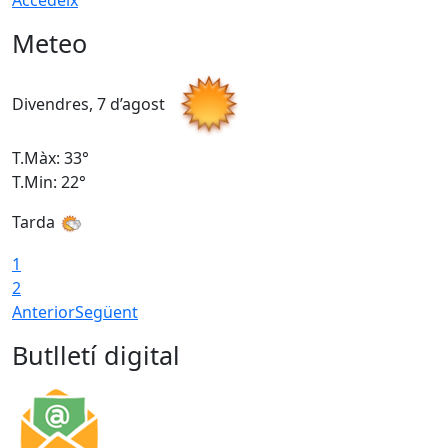
Accedeix
Meteo
Divendres, 7 d’agost
D
T.Màx: 33°
T
T.Min: 22°
T
Tarda
T
1
2
Anterior
Següent
Butlletí digital