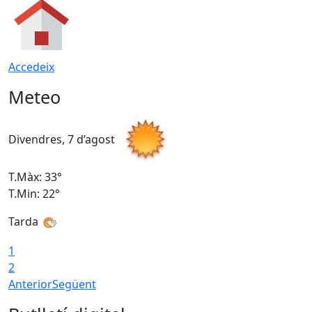
Accedeix
Meteo
Divendres, 7 d’agost
D
T.Màx: 33°
T
T.Min: 22°
T
Tarda
T
1
2
Anterior
Següent